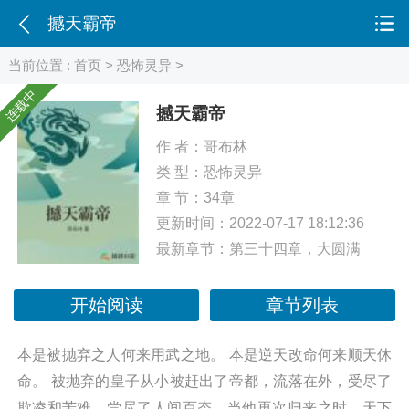
撼天霸帝
当前位置 :
首页
>
恐怖灵异
>
连载中
撼天霸帝
作 者：
哥布林
类 型：
恐怖灵异
章 节：34章
更新时间：2022-07-17 18:12:36
最新章节：
第三十四章，大圆满
开始阅读
章节列表
本是被抛弃之人何来用武之地。 本是逆天改命何来顺天休
命。 被抛弃的皇子从小被赶出了帝都，流落在外，受尽了
欺凌和苦难，尝尽了人间百态，当他再次归来之时，天下