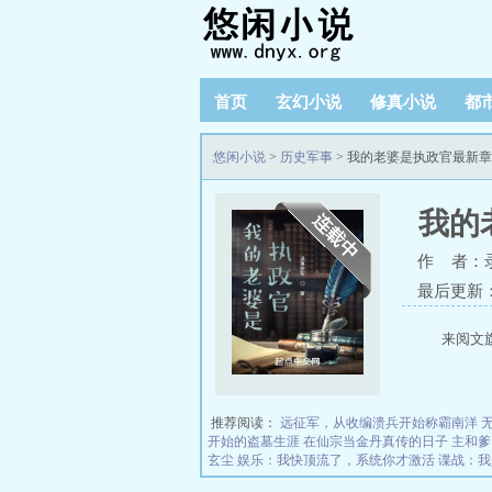
首页
玄幻小说
修真小说
都
悠闲小说
>
历史军事
> 我的老婆是执政官最新
我的
作 者：
最后更新：20
来阅文
推荐阅读：
远征军，从收编溃兵开始称霸南洋
开始的盗墓生涯
在仙宗当金丹真传的日子
主和爹
玄尘
娱乐：我快顶流了，系统你才激活
谍战：我