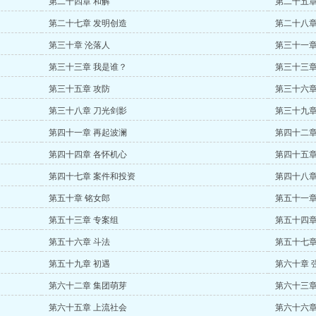
第二十四章 和解
第二十五章
第二十七章 发明创造
第二十八章
第三十章 沦落人
第三十一章
第三十三章 我是谁？
第三十三章
第三十五章 攻防
第三十六章
第三十八章 刀光剑影
第三十九章
第四十一章 再起波澜
第四十二章
第四十四章 各怀机心
第四十五章
第四十七章 案件和投资
第四十八章
第五十章 铭女郎
第五十一章
第五十三章 专案组
第五十四章
第五十六章 斗法
第五十七章
第五十九章 初遇
第六十章 
第六十二章 集团萌芽
第六十三章
第六十五章 上流社会
第六十六章