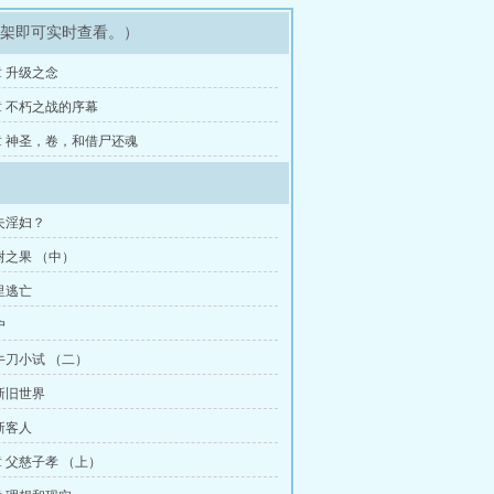
书架即可实时查看。）
 升级之念
 不朽之战的序幕
 神圣，卷，和借尸还魂
夫淫妇？
树之果 （中）
里逃亡
户
牛刀小试 （二）
新旧世界
新客人
 父慈子孝 （上）