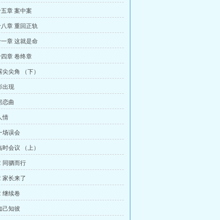
五章 案中案
八章 重回正轨
一章 这就是命
四章 卷终章
露尖尖角 （下）
影出现
房恋曲
人情
一场误会
临时会议 （上）
 同驷而行
 家长来了
 继续卷
知己知彼