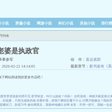
市小说
穿越小说
网游小说
科幻小说
其他小说
排行
章节列表
老婆是执政官
录事参军
动 作：
直达底部
26-02-22 14:14:05
最新章节：
新书发布《系
旗下网站阅读我的更多作品吧！
无限世界资源多到用不完
星穹铁道：叫什么姐姐？叫妈！
全民游戏：神级天赋是卷出
，好战妻，只想当咸鱼的他
你要炉鼎，抓我个横练狂魔干什么
付费才能修仙？我的
是螺丝刀，卧底76号
被全网黑后，我靠种地爆红全网
末世：开局一把弓，我能一击