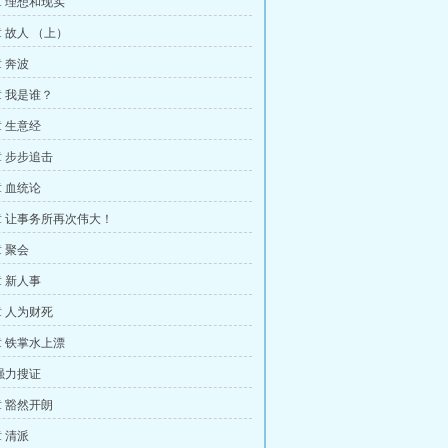
 理想和现实
 故人 （上）
 奔波
 我是谁？
 生意经
 步步追击
 血统论
 让事务所再次伟大！
 聚会
 新人事
 人为财死
 铁掌水上漂
强力搜证
 豁然开朗
 清派