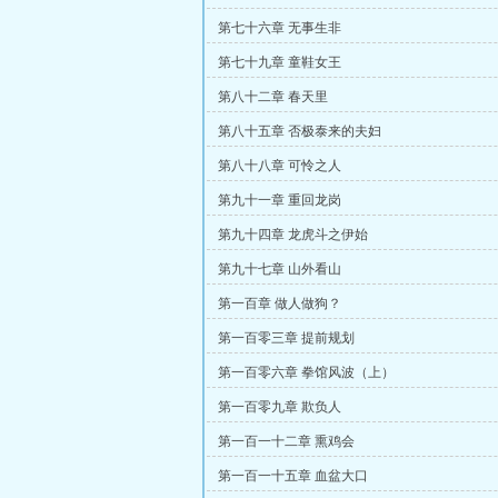
第七十六章 无事生非
第七十九章 童鞋女王
第八十二章 春天里
第八十五章 否极泰来的夫妇
第八十八章 可怜之人
第九十一章 重回龙岗
第九十四章 龙虎斗之伊始
第九十七章 山外看山
第一百章 做人做狗？
第一百零三章 提前规划
第一百零六章 拳馆风波（上）
第一百零九章 欺负人
第一百一十二章 熏鸡会
第一百一十五章 血盆大口