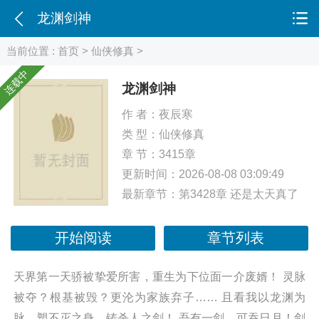
龙渊剑神
当前位置 :
首页
>
仙侠修真
>
连载中
龙渊剑神
作 者：
夜辰寒
类 型：
仙侠修真
章 节：3415章
更新时间：2026-08-08 03:09:49
最新章节：
第3428章 还是太天真了
开始阅读
章节列表
天界第一天骄被挚爱所害，重生为下位面一介废婿！ 灵脉
被夺？根基被毁？更沦为家族弃子…… 且看我以龙渊为
脉，塑不灭之身，铸杀人之剑！ 吾有一剑，可吞日月！剑