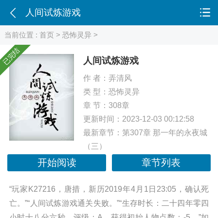
人间试炼游戏
当前位置 :
首页
>
恐怖灵异
>
已完结
人间试炼游戏
作 者：
弄清风
类 型：
恐怖灵异
章 节：308章
更新时间：2023-12-03 00:12:58
最新章节：
第307章 那一年的永夜城
（三）
开始阅读
章节列表
“玩家K27216，唐措，新历2019年4月1日23:05，确认死
亡。”“人间试炼游戏通关失败。”“生存时长：二十四年零四
小时十八分六秒，评级：A，获得初始人物点数：-5。”如