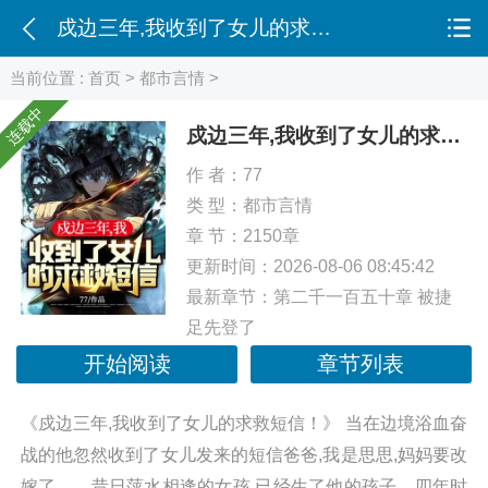
戍边三年,我收到了女儿的求救短信！
当前位置 :
首页
>
都市言情
>
连载中
戍边三年,我收到了女儿的求救短信！
作 者：
77
类 型：
都市言情
章 节：2150章
更新时间：2026-08-06 08:45:42
最新章节：
第二千一百五十章 被捷
足先登了
开始阅读
章节列表
《戍边三年,我收到了女儿的求救短信！》 当在边境浴血奋
战的他忽然收到了女儿发来的短信爸爸,我是思思,妈妈要改
嫁了……昔日萍水相逢的女孩,已经生了他的孩子。四年时