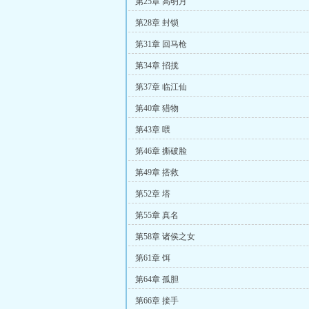
第25章 高明月
第28章 封锁
第31章 回马枪
第34章 招揽
第37章 临江仙
第40章 猎物
第43章 喂
第46章 撕破脸
第49章 搭救
第52章 塔
第55章 真名
第58章 诸侯之女
第61章 饵
第64章 孤胆
第66章 接手