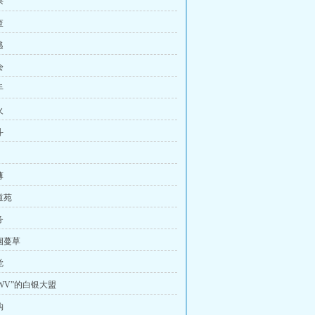
杀
查
逃
会
手
火
斗
薄
道苑
务
烟蔓草
觉
WV”的白银大盟
钩