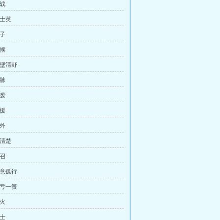
逆战
易士英
孩子
斥候
坚壁清野
山脉
夜袭
支援
员外
查清楚
征召
一意孤行
功亏一篑
怒火
道士