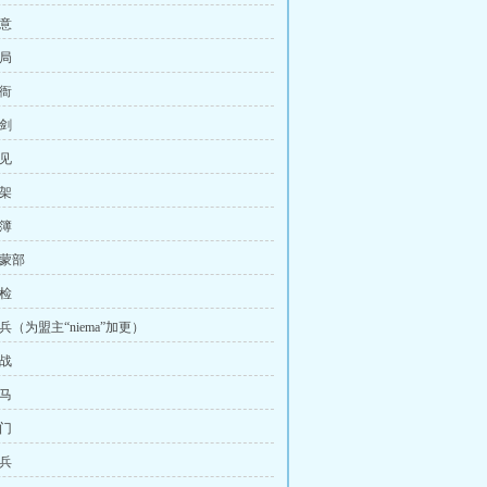
心意
格局
后衙
斗剑
成见
框架
账簿
乌蒙部
巡检
新兵（为盟主“niema”加更）
初战
惊马
守门
寨兵