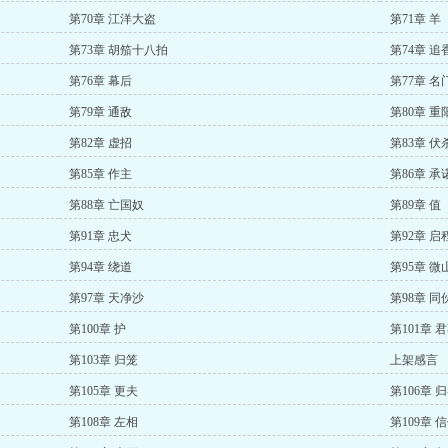
第70章 江洋大盗
第71章 羊
第73章 胡笳十八拍
第74章 追
第76章 幕后
第77章 名
第79章 通敌
第80章 重
第82章 虚招
第83章 伏
第85章 作主
第86章 承
第88章 亡国奴
第89章 值
第91章 忠犬
第92章 启
第94章 绕道
第95章 微
第97章 天净沙
第98章 同
第100章 护
第101章 
第103章 归笼
上架感言
第105章 更夫
第106章 
第108章 左相
第109章 