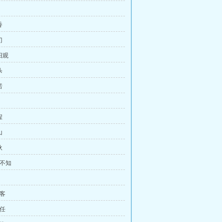
香
门
阳观
杀
诺
程
山
伙
君不知
归客
信任