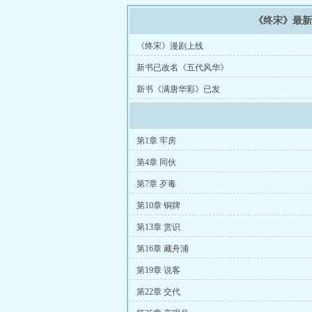
《终宋》最
《终宋》漫剧上线
新书已改名《五代风华》
新书《满唐华彩》已发
第1章 牢房
第4章 同伙
第7章 歹毒
第10章 铜牌
第13章 赏识
第16章 藏舟浦
第19章 说客
第22章 交代