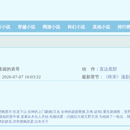
市小说
穿越小说
网游小说
科幻小说
其他小说
排行
怪诞的表哥
动 作：
直达底部
26-07-07 16:03:32
最新章节：
《终宋》漫剧
楚枫楚月
狂龙下山
女神的上门豪婿(又名:女神的超级赘婿,主角:赵旭)
重生新婚夜，渣
成他的笼中雀
逆袭从木头人开始
先婚试爱：闪婚后大佬又野又浪
为他挨了一枪后，
攀折娇花
武帝楚枫苏柔
白衣天子