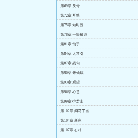
第69章 反骨
第72章 耳熟
第75章 知时园
第78章 一箭檄诗
第81章 动手
第84章 太常引
第87章 残句
第90章 朱仙镇
第93章 观望
第96章 心意
第99章 护君山
第102章 阎马丁当
第104章 新家
第107章 右相