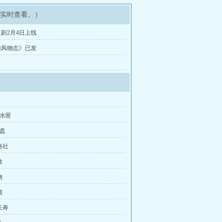
可实时查看。）
剧2月4日上线
山风物志》已发
江水匪
算盘
略社
救
物
领
长寿