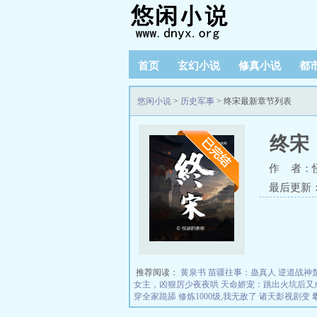
首页
玄幻小说
修真小说
都
悠闲小说
>
历史军事
> 终宋最新章节列表
终宋
作 者：
最后更新：20
推荐阅读：
黄泉书
苗疆往事：蛊真人
逆道战神
女主，凶狠厉少夜夜哄
天命娇宠：跳出火坑后又
穿全家跪舔
修炼1000级,我无敌了
诸天影视剧变