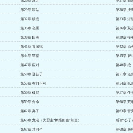
第26章 淮北
第27章 截
第29章 哨站
第30章 搜
第32章 破绽
第33章 潜
第35章 亳州
第36章 聚
第38章 回溯
第39章 接
第41章 青城赋
第42章 添
第44章 证据
第45章 智
第47章 应对
第48章 抢
第50章 登徒子
第51章 轻
第53章 有何不可
第54章 弘
第56章 破局
第57章 任
第59章 奔命
第60章 荒
第62章 弃子
第63章 警
第65章 龙湖（为盟主“枫槿如畫”加更）
感谢“公子
第67章 过河卒
第68章 脱