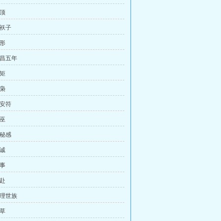
屋顶
花袄子
雏形
兴昌五年
规矩
盐枭
平安符
苗巫
神秘感
坦诚
举事
奔赴
大理世族
粮草