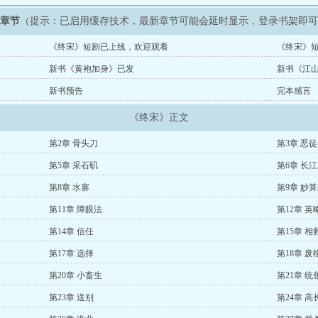
新章节
（提示：已启用缓存技术，最新章节可能会延时显示，登录书架即
《终宋》短剧已上线，欢迎观看
《终宋》短
新书《黄袍加身》已发
新书《江
新书预告
完本感言
《终宋》正文
第2章 骨头刀
第3章 恶徒
第5章 采石矶
第6章 长
第8章 水寨
第9章 妙
第11章 障眼法
第12章 英
第14章 信任
第15章 相
第17章 选择
第18章 废
第20章 小畜生
第21章 统
第23章 送别
第24章 高