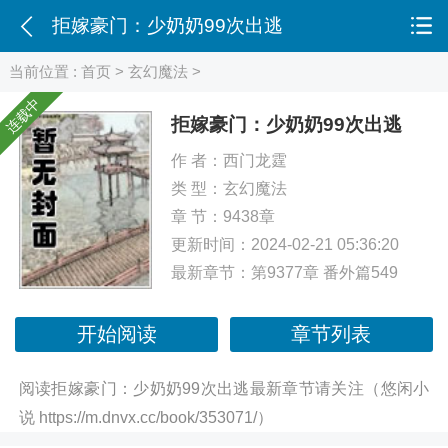
拒嫁豪门：少奶奶99次出逃
当前位置 :
首页
>
玄幻魔法
>
连载中
拒嫁豪门：少奶奶99次出逃
作 者：
西门龙霆
类 型：
玄幻魔法
章 节：9438章
更新时间：2024-02-21 05:36:20
最新章节：
第9377章 番外篇549
开始阅读
章节列表
阅读拒嫁豪门：少奶奶99次出逃最新章节请关注（悠闲小
说 https://m.dnvx.cc/book/353071/）