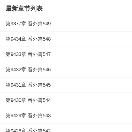
最新章节列表
第9377章 番外篇549
第9434章 番外篇548
第9433章 番外篇547
第9432章 番外篇546
第9431章 番外篇545
第9430章 番外篇544
第9429章 番外篇543
第9428章 番外篇542