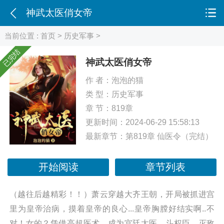
神武太医俏女帝
当前位置 :
首页
>
历史军事
>
已完结
神武太医俏女帝
作 者：
泡泡的猫
类 型：
历史军事
章 节：819章
更新时间：2024-06-29 15:58:13
最新章节：
第819章 仙医令（完结）
开始阅读
章节列表
（越往后越精彩！！）萧云穿越大齐王朝，开局被抓进宫
里为皇帝治病，摸着皇帝的良心...皇帝胸膛好结实啊..不
对！女的？凭借高超医术，成为宫廷太医，斗权臣、灭敌