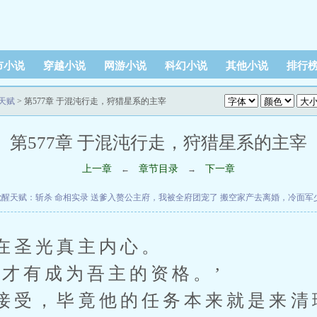
市小说
穿越小说
网游小说
科幻小说
其他小说
排行
天赋
> 第577章 于混沌行走，狩猎星系的主宰
第577章 于混沌行走，狩猎星系的主宰
上一章
章节目录
下一章
←
→
觉醒天赋：斩杀
命相实录
送爹入赘公主府，我被全府团宠了
搬空家产去离婚，冷面军
在圣光真主内心。
，才有成为吾主的资格。’
接受，毕竟他的任务本来就是来清