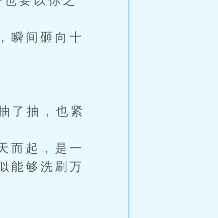
吾也要以你之
，瞬间砸向十
角抽了抽，也紧
天而起，是一
似能够洗刷万