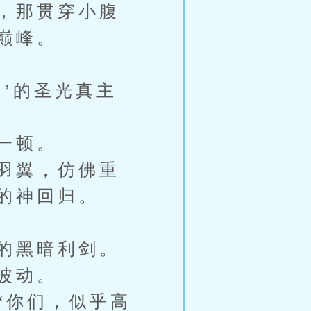
，那贯穿小腹
巅峰。
’的圣光真主
一顿。
羽翼，仿佛重
的神回归。
的黑暗利剑。
波动。
“你们，似乎高