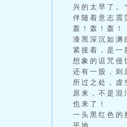
兴的太早了。
伴随着意志震
轰！轰！轰！
漆黑深沉如渊
紧接着，是一
想象的诅咒侵
还有一股，则
所过之处，虚
原来，不是混
也来了！
一头黑红色的
平地。