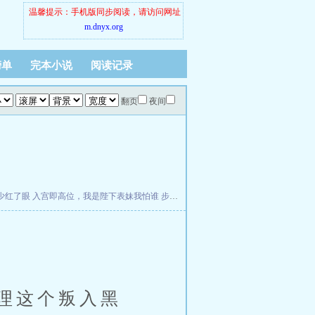
温馨提示：手机版同步阅读，请访问网址
m.dnyx.org
榜单
完本小说
阅读记录
翻页
夜间
少红了眼
入宫即高位，我是陛下表妹我怕谁
步战骑士劳伦斯的赎罪之旅
理这个叛入黑