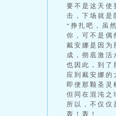
要不是这天使
击，下场就是
“挣扎吧，虽
你，可不是偶
戴安娜是因为
成，彻底激活
也因此，到了
应到戴安娜的
即便那颗圣灵
但同在混沌之
所以，不仅仅
轰！轰！