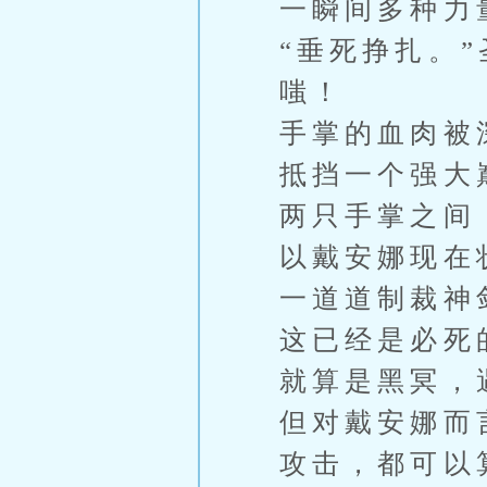
一瞬间多种力
“垂死挣扎。
嗤！
手掌的血肉被
抵挡一个强大
两只手掌之间
以戴安娜现在
一道道制裁神
这已经是必死
就算是黑冥，
但对戴安娜而
攻击，都可以