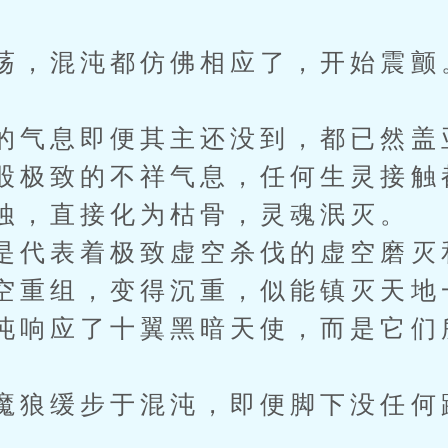
”
荡，混沌都仿佛相应了，开始震颤
的气息即便其主还没到，都已然盖
股极致的不祥气息，任何生灵接触
蚀，直接化为枯骨，灵魂泯灭。
是代表着极致虚空杀伐的虚空磨灭
空重组，变得沉重，似能镇灭天地
沌响应了十翼黑暗天使，而是它们
魔狼缓步于混沌，即便脚下没任何