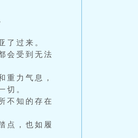
。
亚了过来。
都会受到无法
和重力气息，
一切。
所不知的存在
踏点，也如履