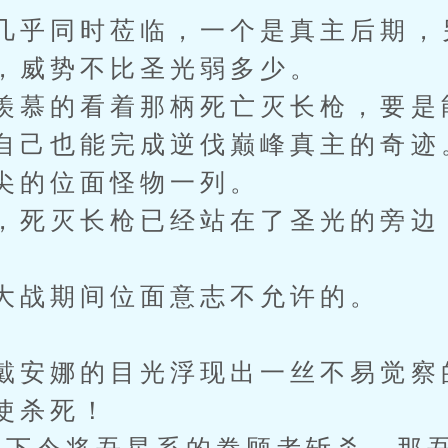
几乎同时莅临，一个是真主后期，
，威势不比圣光弱多少。
羡慕的看着那柄死亡灭长枪，要是
自己也能完成逆伐巅峰真主的奇迹
尖的位面怪物一列。
，死灭长枪已经站在了圣光的旁边
大战期间位面意志不允许的。
戴安娜的目光浮现出一丝不易觉察
使杀死！