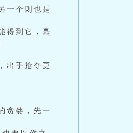
另一个则也是
能得到它，毫
。
，出手抢夺更
的贪婪，先一