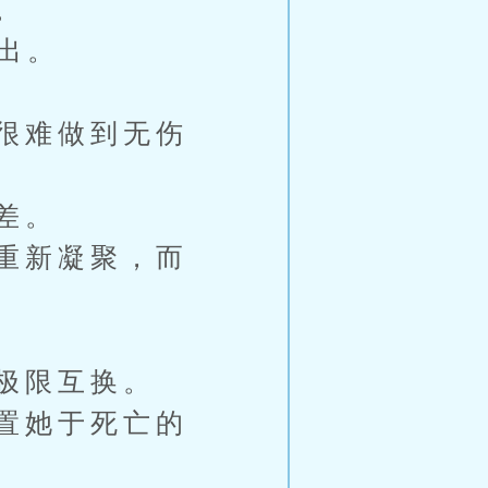
。
出。
很难做到无伤
差。
重新凝聚，而
极限互换。
置她于死亡的