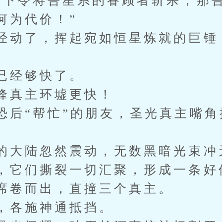
敢下令将吾星系的眷顾者斩杀，那
何为代价！”
经动了，挥起宛如恒星炼就的巨锤
已经够快了。
峰真主环墟更快！
恐后“帮忙”的朋友，圣光真主嘴
。
的大陆忽然震动，无数黑暗光束冲
，它们撕裂一切汇聚，形成一条好
席卷而出，直撞三个真主。
，各施神通抵挡。