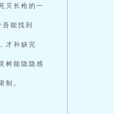
死灭长枪的一
“吾能找到
，才补缺完
灵树能隐隐感
限制。