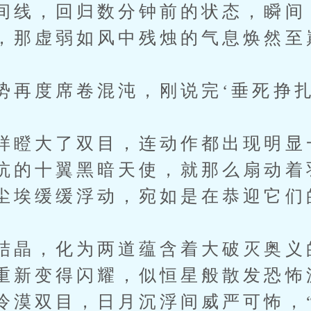
间线，回归数分钟前的状态，瞬间
，那虚弱如风中残烛的气息焕然至
势再度席卷混沌，刚说完‘垂死挣扎
。
样瞪大了双目，连动作都出现明显
坑的十翼黑暗天使，就那么扇动着
尘埃缓缓浮动，宛如是在恭迎它们
结晶，化为两道蕴含着大破灭奥义
重新变得闪耀，似恒星般散发恐怖
冷漠双目，日月沉浮间威严可怖，