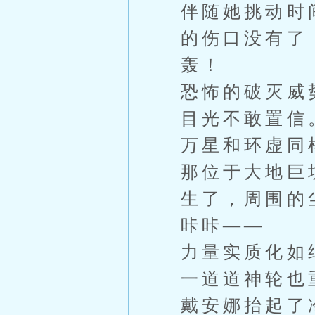
伴随她挑动时
的伤口没有了
轰！
恐怖的破灭威
目光不敢置信
万星和环虚同
那位于大地巨
生了，周围的
咔咔——
力量实质化如
一道道神轮也
戴安娜抬起了