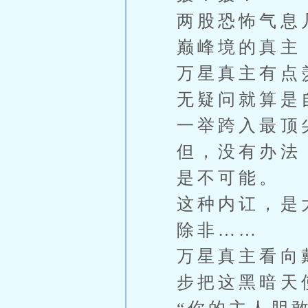
两股恐怖气息
巅峰境的真主
万星真主有点
无疑问就算是
一举跨入最顶
但，没有办法
是不可能。
这种内讧，是
除非……
万星真主看向
步把这黑暗天