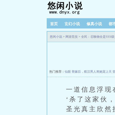
首页
玄幻小说
修真小说
都
悠闲小说
>
网游竞技
>
全民：召唤物全是SSS级
热门推荐：
仙眼
替嫁后，糙汉男人将她宠上天
一道信息浮现
‘杀了这家伙
圣光真主欣然