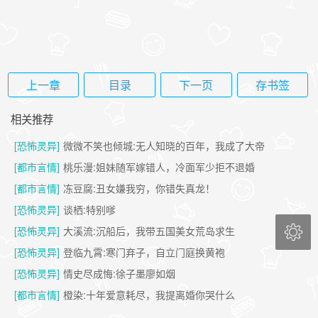
上一章
目录
下一页
存书签
相关推荐
[恐怖灵异]
微微不笑也倾城:无人知晓的百年，我成了大帝
[都市言情]
桃乐漫:姐妹随军嫁错人，冷面军少拒不退婚
[都市言情]
冻豆腐:丑女嫌我穷，你错失真龙！
[恐怖灵异]
谈栖:特别嗲

[恐怖灵异]
大溪流:沉船后，我带五国美女荒岛求生
[恐怖灵异]
登临九霄:寒门弃子，自立门庭换黄袍
[恐怖灵异]
情史尽成悔:徐子墨廖如烟
[都市言情]
橙染:十年爱意耗尽，我提离婚你哭什么