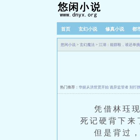
首页
玄幻小说
修真小说
都
悠闲小说
>
玄幻魔法
>
江湖：能群殴，谁还单挑
热门推荐：
华娱从洪世贤开始
诡异监管者
别打
凭借林珏现在
死记硬背下来
但是背过，