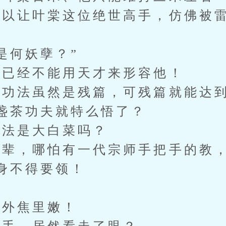
让叶棠这位绝世高手，仿佛被雷
何妖孽？”
已经不能用天才来形容他！
法虽然是残篇，可残篇就能达到
盏茶功夫就特么悟了？
法是大白菜吗？
，哪怕有一代宗师手把手的教，
身不得要领！
然
外焦里嫩！