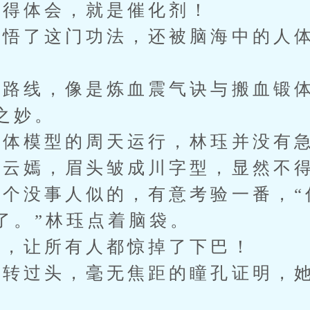
得体会，就是催化剂！
了这门功法，还被脑海中的人体
线，像是炼血震气诀与搬血锻体
之妙。
体模型的周天运行，林珏并没有急
云嫣，眉头皱成川字型，显然不
没事人似的，有意考验一番，“
。”林珏点着脑袋。
，让所有人都惊掉了下巴！
过头，毫无焦距的瞳孔证明，她