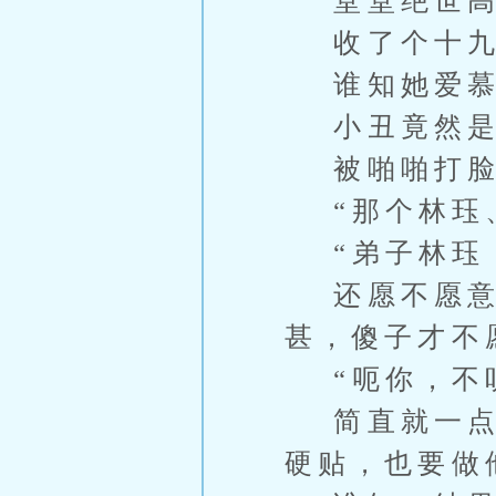
堂堂绝世高
收了个十九
谁知她爱慕
小丑竟然是
被啪啪打脸
“那个林珏、
“弟子林珏，
还愿不愿意
甚，傻子才不
“呃你，不听
简直就一点准
硬贴，也要做