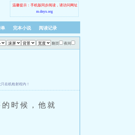
温馨提示：手机版同步阅读，请访问网址
m.dnyx.org
榜单
完本小说
阅读记录
翻页
夜间
收只在机枪射程内！
的时候，他就