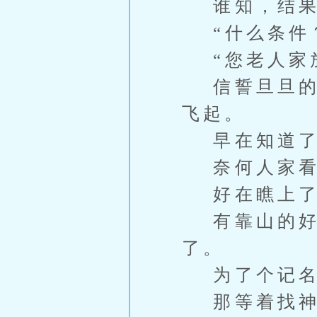
谁知，结果
“什么条件？
“您老人家放
信誓旦旦的林
飞起。
早在知道了
奈何人家看
好在瞧上了
有靠山的好处
了。
为了个记名
那等着找神剑