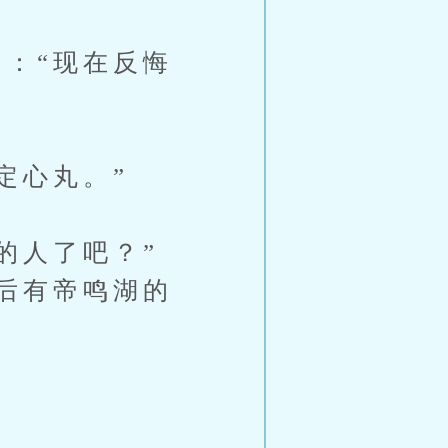
：“现在反悔
定心丸。”
的人了吧？”
后有帝鸣湖的