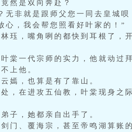
竟然是双向奔赴？
无非就是跟师父您一同去皇城呗
心，我会帮您照看好叶家的！”
珏，嘴角咧的都快到耳根了，开
叶棠一代宗师的实力，他就动过拜
不上他。
云嫣，也算是有了靠山。
，在进攻五仙教，叶棠现身之际
弟子，她都亲自出手了。
门、覆海宗，甚至帝鸣湖算账的