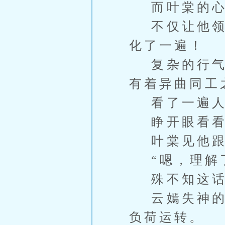
而叶棠的心
不仅让他领悟
化了一遍！
复杂的行气路
有着异曲同工
看了一遍人
睁开眼看看
叶棠见他跟个
“嗯，理解了
殊不知这话
云嫣失神的转
负荷运转。