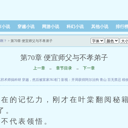
市小说
穿越小说
网游小说
科幻小说
其他小说
排行
啊？
> 第70章 便宜师父与不孝弟子
第70章 便宜师父与不孝弟子
上一章
章节目录
下一章
←
→
扰邪术师搞科研
穿越，然后被富家JK堵门
影视：开局获得阿尔法狗
青山
百无禁忌
税
的记忆力，刚才在叶棠翻阅秘籍
了。
不代表领悟。