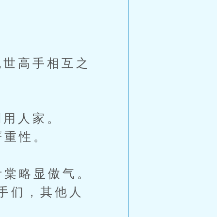
世高手相互之
用人家。
严重性。
叶棠略显傲气。
手们，其他人