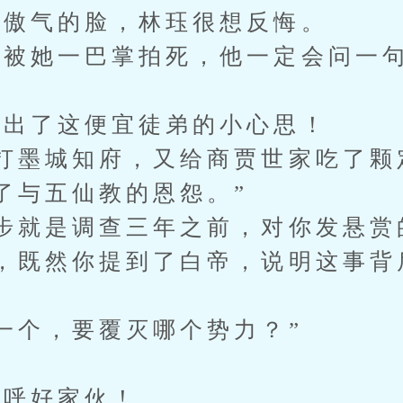
傲气的脸，林珏很想反悔。
她一巴掌拍死，他一定会问一句
”
出了这便宜徒弟的小心思！
墨城知府，又给商贾世家吃了颗
与五仙教的恩怨。”
就是调查三年之前，对你发悬赏
既然你提到了白帝，说明这事背
个，要覆灭哪个势力？”
呼好家伙！