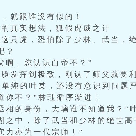
，就跟谁没有似的！
的真实想法，狐假虎威之计
只虎，恐怕除了少林、武当，绝
吧？
啊，您认识白帝不？”
脸发挥到极致，刚认了师父就要利
单纯的叶棠，还没有意识到问题
你不？”林珏循序渐进！
相的身份，大璃谁不知道我？”
之中，除了武当和少林的绝世高
实力亦为一代宗师！”