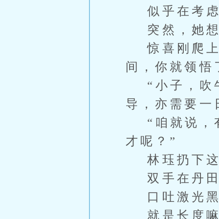
似乎在考虑
突然，她想
惊喜刚爬上脸
间，你就领悟
“小子，吹牛
导，亦需要一
“咱就说，有
才呢？”
林珏扔下这
双手在丹田
口吐激光黑
就是长度嘛