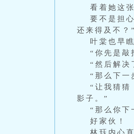
看着她这张
要不是担心被
还来得及不？
叶棠也早瞧
“你先是敲打
“然后解决了
“那么下一步
“让我猜猜，
影子。”
“那么你下一
好家伙！
林珏内心直