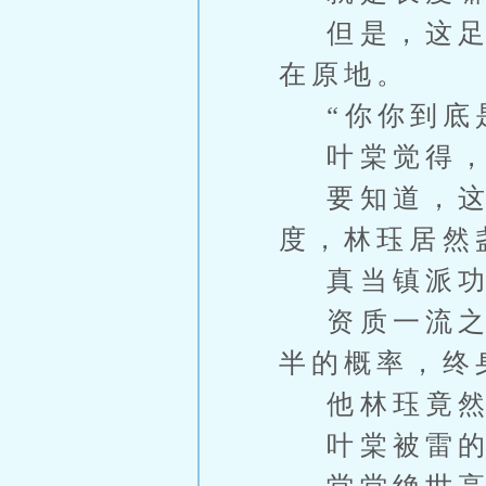
但是，这足以
在原地。
“你你到底是
叶棠觉得，
要知道，这功
度，林珏居然
真当镇派功
资质一流之辈
半的概率，终
他林珏竟
叶棠被雷的