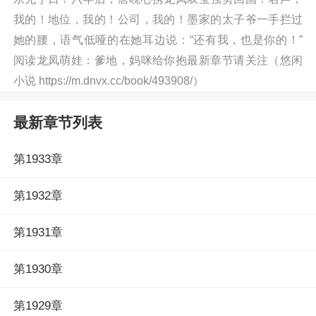
我的！地位，我的！公司，我的！墨家的太子爷一手拦过
她的腰，语气低哑的在她耳边说：“还有我，也是你的！”
阅读龙凤萌娃：爹地，妈咪给你抱最新章节请关注（悠闲
小说 https://m.dnvx.cc/book/493908/）
最新章节列表
第1933章
第1932章
第1931章
第1930章
第1929章