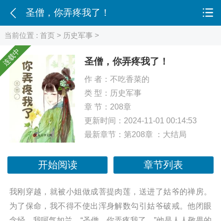
圣僧，你弄疼我了！
当前位置 :
首页
>
历史军事
>
连载中
圣僧，你弄疼我了！
作 者：
不吃香菜的
类 型：
历史军事
章 节：208章
更新时间：2024-11-01 00:14:53
最新章节：
第208章 ：大结局
开始阅读
章节列表
我刚穿越，就被小姐做成菩提肉莲，送进了姑爷的禅房。
为了保命，我不得不使出浑身解数勾引姑爷破戒。他闭眼
念经，我呵气如兰。“圣僧，你弄疼我了。”他是人人敬畏的