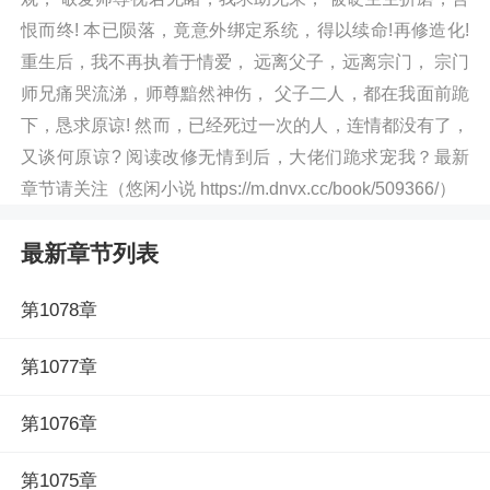
恨而终! 本已陨落，竟意外绑定系统，得以续命!再修造化!
重生后，我不再执着于情爱， 远离父子，远离宗门， 宗门
师兄痛哭流涕，师尊黯然神伤， 父子二人，都在我面前跪
下，恳求原谅! 然而，已经死过一次的人，连情都没有了，
又谈何原谅? 阅读改修无情到后，大佬们跪求宠我？最新
章节请关注（悠闲小说 https://m.dnvx.cc/book/509366/）
最新章节列表
第1078章
第1077章
第1076章
第1075章