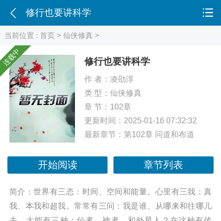
修行也要讲科学
当前位置 :
首页
>
仙侠修真
>
连载中
修行也要讲科学
作 者：
凌劭淳
类 型：
仙侠修真
章 节：102章
更新时间：2025-01-16 07:32:32
最新章节：
第102章 问道和布道
开始阅读
章节列表
简介：世界有三态：时间、空间和能量。心里有三我：真
我、本我和超我。常常有三问：我是谁、从哪来和往哪儿
去。大能有三种：仙者、神者，和外星人？在这种有传