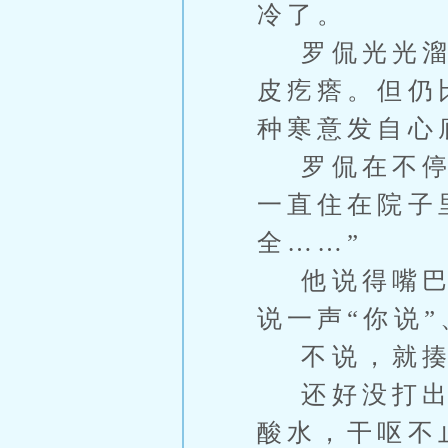
冷了。
罗侃光光溜溜
皮疙瘩。但仍
种寒意发自心
罗侃在不停地
一直住在院子
全……”
他说得嘴巴也
说一声“你说”
不说，就揍
还好没打出伤
酸水，干呕不