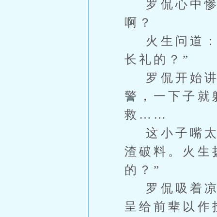
罗侃心中惨号
啊？
火生问道：“
长礼的？”
罗侃开始讲蔡
警，一下子就
救……
这小子嘴太碎
渣破料。火生
的？”
罗侃吸着凉气
呈给前辈以作