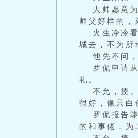
大帅愿意为我
师父好样的，
火生冷冷看了
城去，不为所
他先不问，
罗侃申请从储
礼。
不允，揍。穿
很好，像只白
罗侃报告能否
的和事佬，为