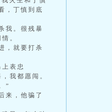
我火生和丁慎
看，丁慎到底
杀我。很残暴
同情。
进，就要打杀
马上表忠
海，我都愿闯。
。”
后来，他骗了