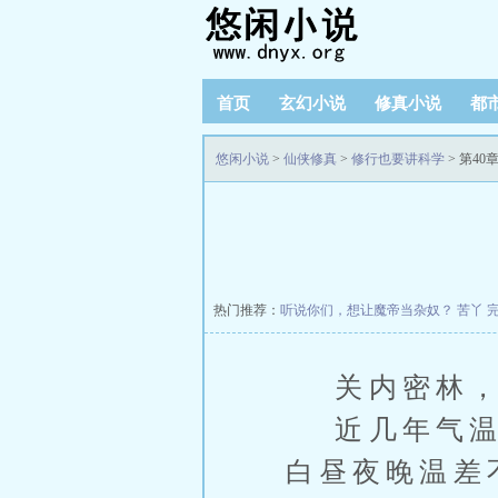
首页
玄幻小说
修真小说
都
悠闲小说
>
仙侠修真
>
修行也要讲科学
> 第40
热门推荐：
听说你们，想让魔帝当杂奴？
苦丫
关内密林，
近几年气温越
白昼夜晚温差