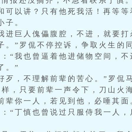
报还没搞齐，不急着联系丁慎。
和可以讲？只有他死我活！再等等
小子。
进巨人傀儡腹腔，不进，就要打
子。”罗侃不停控诉，争取火生的
“我也曾逼着他进储物空间，不
了。”
歹，不理解前辈的苦心。”罗侃
一样，只要前辈一声令下，刀山火
前辈你一人，若见到他，必唾其面
“丁慎也曾说过只服侍我一人，