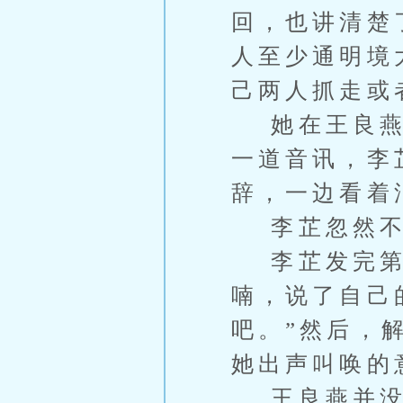
回，也讲清楚
人至少通明境
己两人抓走或
她在王良燕耳
一道音讯，李
辞，一边看着
李芷忽然不
李芷发完第
喃，说了自己
吧。”然后，
她出声叫唤的
王良燕并没有