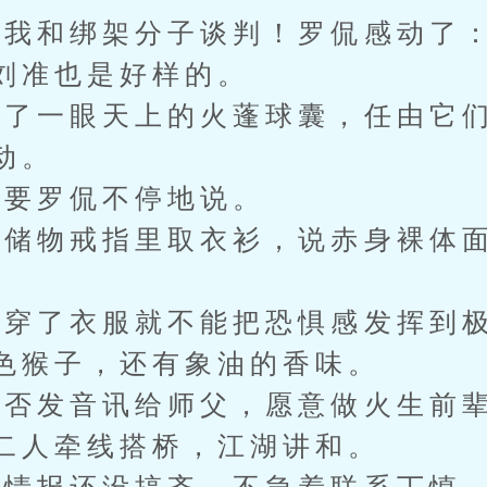
和绑架分子谈判！罗侃感动了：
刘准也是好样的。
一眼天上的火蓬球囊，任由它们
动。
要罗侃不停地说。
物戒指里取衣衫，说赤身裸体面
了衣服就不能把恐惧感发挥到极
色猴子，还有象油的香味。
发音讯给师父，愿意做火生前辈
二人牵线搭桥，江湖讲和。