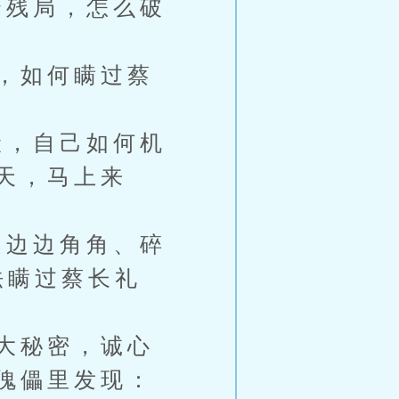
残局，怎么破
，如何瞒过蔡
，自己如何机
天，马上来
边边角角、碎
法瞒过蔡长礼
大秘密，诚心
傀儡里发现：