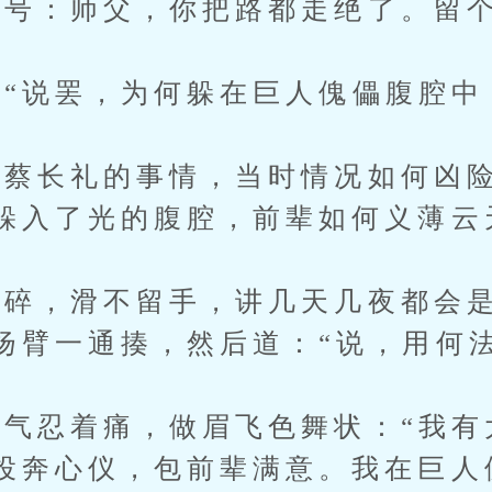
：师父，你把路都走绝了。留个
说罢，为何躲在巨人傀儡腹腔中
长礼的事情，当时情况如何凶险
躲入了光的腹腔，前辈如何义薄云
，滑不留手，讲几天几夜都会是
扬臂一通揍，然后道：“说，用何
忍着痛，做眉飞色舞状：“我有
投奔心仪，包前辈满意。我在巨人