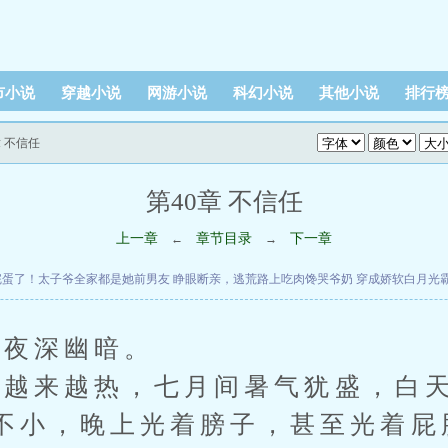
市小说
穿越小说
网游小说
科幻小说
其他小说
排行
章 不信任
第40章 不信任
上一章
章节目录
下一章
←
→
完蛋了！太子爷全家都是她前男友
睁眼断亲，逃荒路上吃肉馋哭爷奶
穿成娇软白月光
夜深幽暗。
来越热，七月间暑气犹盛，白天
不小，晚上光着膀子，甚至光着屁