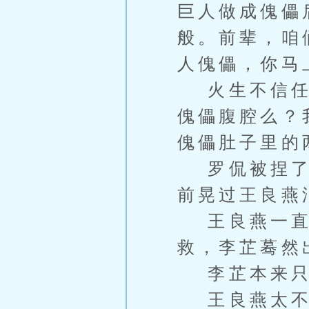
巨人做成傀儡
般。前辈，咱
人傀儡，你马
火生不信任他
傀儡腹腔么？
傀儡肚子里的
罗侃被捏了一
前晃过王良燕
王良燕一直泪
救，李芷蓦然
李芷本来只
王良燕太不