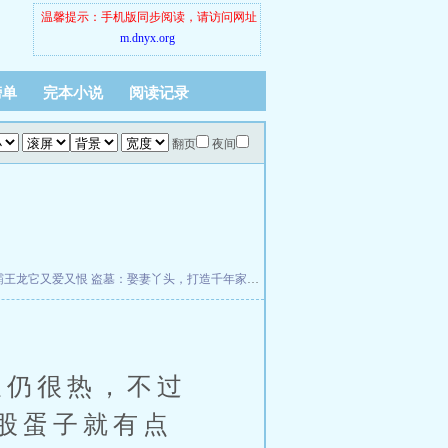
温馨提示：手机版同步阅读，请访问网址
m.dnyx.org
榜单
完本小说
阅读记录
翻页
夜间
霸王龙它又爱又恨
盗墓：娶妻丫头，打造千年家族
村女吴秀丽
天幕：给老朱看洪武三
仍很热，不过
股蛋子就有点