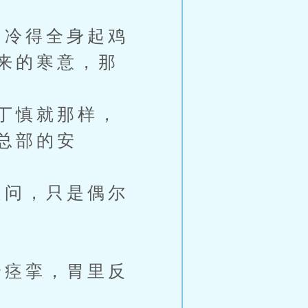
冷得全身起鸡
来的寒意，那
丁慎就那样，
总部的安
问，只是偶尔
痉挛，胃里反