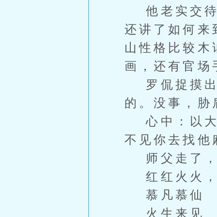
他老实交待了
还讲了如何来
山性格比较木
画，还有官场
罗侃捉摸出火
的。没事，胁
心中：以大欺
不见你去找他
师父走了，
红红火火，
慕凡慕仙
火生来见