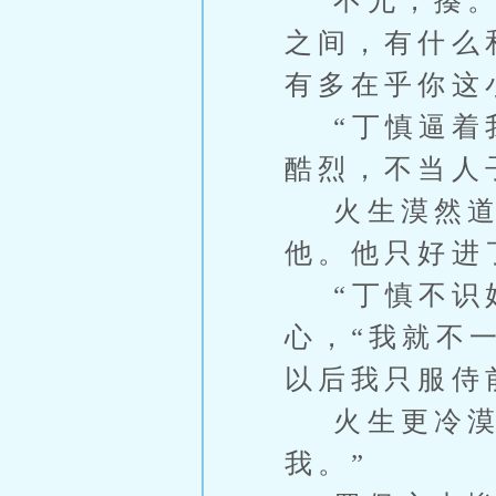
不允，揍。情
之间，有什么
有多在乎你这
“丁慎逼着我
酷烈，不当人
火生漠然道：
他。他只好进
“丁慎不识好
心，“我就不
以后我只服侍
火生更冷漠：
我。”