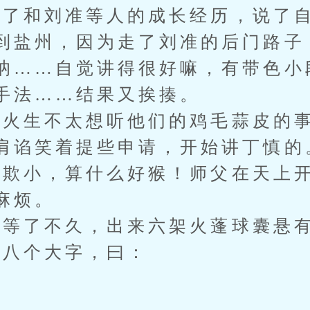
和刘准等人的成长经历，说了自
到盐州，因为走了刘准的后门路子
讷……自觉讲得很好嘛，有带色小
手法……结果又挨揍。
生不太想听他们的鸡毛蒜皮的事
肩谄笑着提些申请，开始讲丁慎的
小，算什么好猴！师父在天上开
麻烦。
等了不久，出来六架火蓬球囊悬有
八个大字，曰：