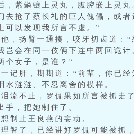
后，紫鳞镶上灵丸，腹腔嵌上灵丸
们去抢了蔡长礼的巨人傀儡，或者
上可以发现我所言不虚。”
，扬臂一通揍，咬牙切齿道：“
我岂会在同一伎俩下连中两回诡计
两个女子，是谁？”
记肝，期期道：“前辈，你已经
泪水涟涟、不忍离舍的模样。
流不止，罗侃果如所言被抓走了
出手，把她制住了。
想制止王良燕的妄动。
理智了，已经讲好罗侃可能被抓，