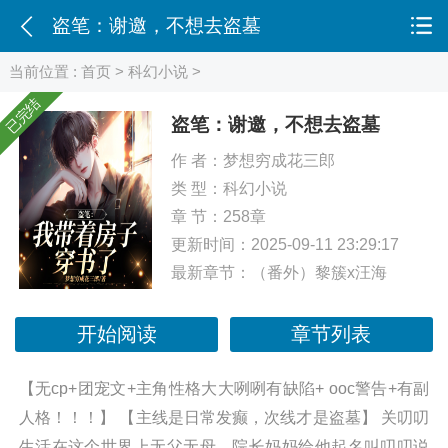
盗笔：谢邀，不想去盗墓
当前位置 :
首页
>
科幻小说
>
已完结
盗笔：谢邀，不想去盗墓
作 者：
梦想穷成花三郎
类 型：
科幻小说
章 节：258章
更新时间：2025-09-11 23:29:17
最新章节：
（番外）黎簇x汪海
开始阅读
章节列表
【无cp+团宠文+主角性格大大咧咧有缺陷+ ooc警告+有副
人格！！！】 【主线是日常发癫，次线才是盗墓】 关叨叨
生活在这个世界上无父无母，院长妈妈给他起名叫叨叨说