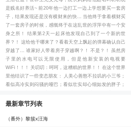
是贱名好养活~ 前20年他一边打工一边上学想要买一套房
子，结果发现还是没有横财来的快… 当他终于拿着横财买
了一套房子的时候，感慨终于在这乱世的浮萍中有一个安
身之所！ 结果第2天一起床他发现自己到了一个新的世
界？！ 这给他干哪来了？看着天空上飘起的弹幕确认自己
穿越了… 谁家好人带着房子穿越啊？！ 不是？！ 虽然房
子里的水电可以无限使用，但是他新安装的电视要
WiFi！！！ 关叨叨：呵呵，这糟糕的世界！！ 在这个世界
里他结识了一些变态朋友： 人美心善憨不拉叽的小三爷；
看似高冷实则闷骚的哑巴；看似壮实却心细如发的胖子；
性格潇洒却爱财的守财奴；多才多金多帅气的金主爸爸~
关叨叨：我感觉他们愿意和我交朋友肯定是想每次盗墓的
最新章节列表
时候蹭我的房子！！！ 弹幕：你真相了！阅读盗笔：谢
邀，不想去盗墓最新章节请关注（悠闲小说
（番外）黎簇x汪海
https://m.dnvx.cc/book/560484/）