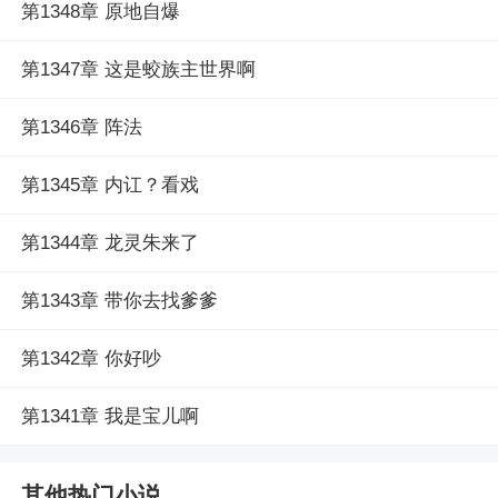
第1348章 原地自爆
生长的新手村，竟是大佬聚集地。 便宜爹们，全是一出村
就会招来雷劈的佬中佬。 宁软：修二代的快乐你们不懂！
第1347章 这是蛟族主世界啊
阅读你管这叫奶妈？她把人头都锤爆了最新章节请关注
（悠闲小说 https://m.dnvx.cc/book/561038/）
第1346章 阵法
第1345章 内讧？看戏
第1344章 龙灵朱来了
第1343章 带你去找爹爹
第1342章 你好吵
第1341章 我是宝儿啊
其他热门小说