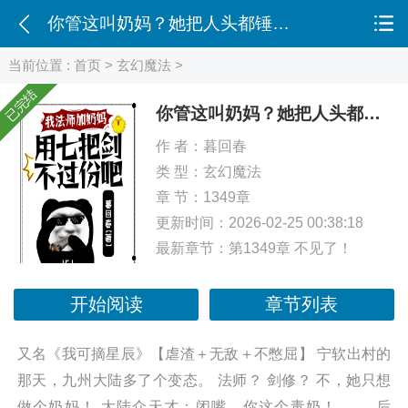
你管这叫奶妈？她把人头都锤爆了
当前位置 :
首页
>
玄幻魔法
>
已完结
你管这叫奶妈？她把人头都锤爆了
作 者：
暮回春
类 型：
玄幻魔法
章 节：1349章
更新时间：2026-02-25 00:38:18
最新章节：
第1349章 不见了！
开始阅读
章节列表
又名《我可摘星辰》【虐渣＋无敌＋不憋屈】 宁软出村的
那天，九州大陆多了个变态。 法师？ 剑修？ 不，她只想
做个奶妈！ 大陆众天才：闭嘴，你这个毒奶！ …… 后