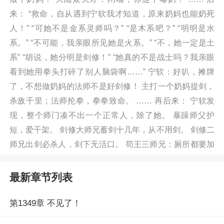
来： “救命，自从遇到宁软我才知道，原来奶妈也能奶死
人！” “可她不是金系灵师吗？” “是木系吧？” “明明是水
系。” “不可能，我亲眼所见她是火系。” “不，她一定是土
系” “胡说，她分明是剑修！” “她真的不是战士吗？我亲眼
看到她用拳头打碎了别人脑袋啊……” 宁软：好叭，摊牌
了，不想做奶妈的法师不是好剑修！ 主打一个奶妈提剑，
杀敌千里；法师抡拳，拳拳致命。 …… 再后来： 宁软发
现，整个师门凑不出一个正常人，除了她。 暴躁师父护
短，爱干架。 剑修大师兄蓄剑十几年，从不用剑。 剑修二
师兄出剑必杀人，剑下无活口。 苟王三师兄：厕所都要加
几十层防御阵法，别人留一手他留一百手的变态。 摆烂王
四师兄：除了灵石能让他毫无怨言的动一动，平时连呼吸
最新章节列表
都觉得累的变态。 社恐五师兄人狠话不多，越打人越凶。
卷王七师兄：卷天卷地，总想卷死师兄师妹的变态，每时
第1349章 不见了！
每刻都在修炼。 …… 再再后来： 宁软还发现，原来自幼