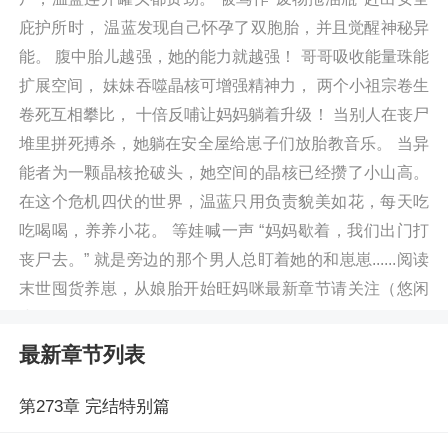
庇护所时， 温蓝发现自己怀孕了双胞胎，并且觉醒神秘异
能。 腹中胎儿越强，她的能力就越强！ 哥哥吸收能量珠能
扩展空间， 妹妹吞噬晶核可增强精神力， 两个小祖宗卷生
卷死互相攀比， 十倍反哺让妈妈躺着升级！ 当别人在丧尸
堆里拼死搏杀，她躺在安全屋给崽子们放胎教音乐。 当异
能者为一颗晶核抢破头，她空间的晶核已经攒了小山高。
在这个危机四伏的世界，温蓝只用负责貌美如花，每天吃
吃喝喝，养养小花。 等娃喊一声 “妈妈歇着，我们出门打
丧尸去。” 就是旁边的那个男人总盯着她的和崽崽......阅读
末世囤货养崽，从娘胎开始旺妈咪最新章节请关注（悠闲
小说 https://m.dnvx.cc/book/561926/）
最新章节列表
第273章 完结特别篇