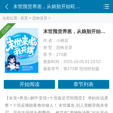
末世囤货养崽，从娘胎开始旺妈咪
当前位置 :
首页
>
恐怖灵异
>
已完结
末世囤货养崽，从娘胎开始旺妈咪
作 者：
小桃花
类 型：
恐怖灵异
章 节：273章
更新时间：2025-10-05 01:23:52
最新章节：
第273章 完结特别篇
开始阅读
章节列表
【末世+养崽+躺平变强+十倍返还空间囤货】 孕妇你说累
赘？十倍反哺能量教你做人！ 末世爆发,别人觉醒异能杀丧
尸，温蓝连开罐头都费劲。 被骂作"废物拖油瓶"赶出安全