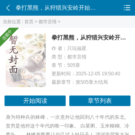
拳打黑熊，从狩猎兴安岭开始崛起
当前位置 :
首页
>
都市言情
>
连载中
拳打黑熊，从狩猎兴安岭开始崛起
作 者：
只玩福星
类 型：
都市言情
章 节：505章
更新时间：2025-12-05 19:50:40
最新章节：
第505章大结局
开始阅读
章节列表
身为特种兵的林峰，一次意外让他回到八十年代的东北。
贫穷是他对这个年代的唯一印象。 白菜粥、玉米糊糊、冷
窝头…… 林峰发誓要让自己过上好日子！ 清河屯背靠大兴