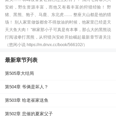
安岭，野生资源丰富，而他又有着丰富的狩猎经验！ 野
猪、黑熊、狍子、马鹿、东北虎…… 整座大山都是他的猎
场！ 别人家里做饭都舍不得放油的时候，他家里已经是天
天大鱼大肉！ “林家那小子可真是有本事，那么大的黑熊说
打阅读拳打黑熊，从狩猎兴安岭开始崛起最新章节请关注
（悠闲小说 https://m.dnvx.cc/book/566102/）
最新章节列表
第505章大结局
第504章 爷俩是坏人？
第503章 给老崔家送鱼
第502章 悲催的夏家父子