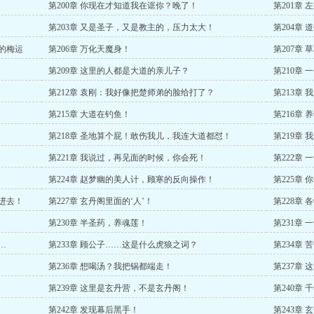
第200章 你现在才知道我在诓你？晚了！
第201章
第203章 又是圣子，又是教主的，压力太大！
第204章
克的梅运
第206章 万化天魔身！
第207章
第209章 这里的人都是大道的亲儿子？
第210章
第212章 袁刚：我好像把楚师弟的脸给打了？
第213章
第215章 大道在钓鱼！
第216章
第218章 圣地算个屁！敢伤我儿，我连大道都怼！
第219章
第221章 我说过，再见面的时候，你会死！
第222章
第224章 赵梦幽的美人计，顾寒的反向操作！
第225章
得进去！
第227章 玄丹阁里面的‘人’！
第228章
第230章 半圣药，养魂莲！
第231章
…
第233章 顾公子……这是什么虎狼之词？
第234章
第236章 想喝汤？我把锅都端走！
第237章
第239章 这里是玄丹营，不是玄丹阁！
第240章
第242章 发现幕后黑手！
第243章