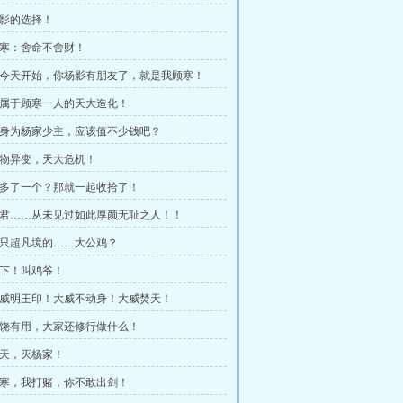
杨影的选择！
 顾寒：舍命不舍财！
 从今天开始，你杨影有朋友了，就是我顾寒！
 独属于顾寒一人的天大造化！
 你身为杨家少主，应该值不少钱吧？
 怪物异变，天大危机！
 又多了一个？那就一起收拾了！
 本君……从未见过如此厚颜无耻之人！！
 一只超凡境的……大公鸡？
 跪下！叫鸡爷！
 大威明王印！大威不动身！大威焚天！
 求饶有用，大家还修行做什么！
 今天，灭杨家！
 顾寒，我打赌，你不敢出剑！