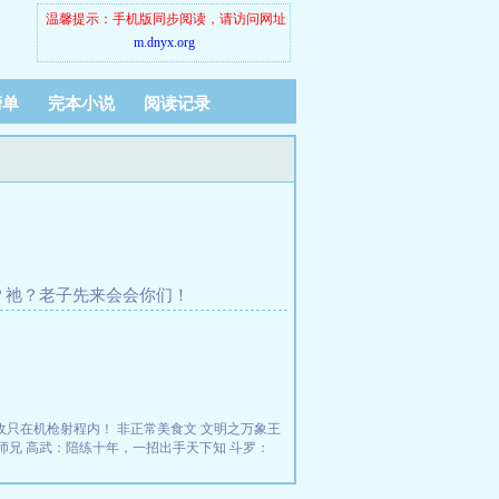
温馨提示：手机版同步阅读，请访问网址
m.dnyx.org
榜单
完本小说
阅读记录
 罗？祂？老子先来会会你们！
收只在机枪射程内！
非正常美食文
文明之万象王
师兄
高武：陪练十年，一招出手天下知
斗罗：