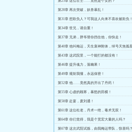
第25章 这位壮士……竟然是个女的？
第28章 再次突破，妖兽暴乱！
第31章 想欺负人？可我这人向来不喜欢被欺负
第34章 世兄，请自重！
第37章 兄弟，胖爷替你挡住他，你快走！
第40章 他叫梅运，天生衰神附体，绰号天煞孤
第43章 这武院里，一个能打的都没有！
第46章 提升魂力，落幽果！
第49章 规矩我懂，永远保密！
第52章 他……竟然真的开出了丹药！
第55章 心虚的顾寒，暴怒的田横！
第58章 赴宴，废刘通！
第61章 这位杜老，丹术一绝，毒术无双！
第64章 你们觉得，我是个宽宏大量的人吗？
第67章 这次武院试炼，由我梅运带队，惊喜吗