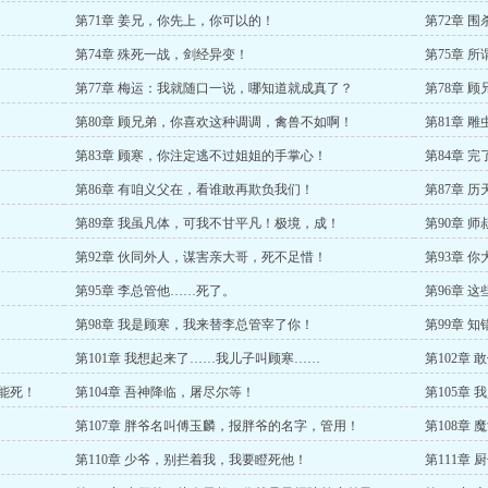
第71章 姜兄，你先上，你可以的！
第72章 
第74章 殊死一战，剑经异变！
第75章 
第77章 梅运：我就随口一说，哪知道就成真了？
第78章 
第80章 顾兄弟，你喜欢这种调调，禽兽不如啊！
第81章 
第83章 顾寒，你注定逃不过姐姐的手掌心！
第84章 
第86章 有咱义父在，看谁敢再欺负我们！
第87章 
！
第89章 我虽凡体，可我不甘平凡！极境，成！
第90章 
第92章 伙同外人，谋害亲大哥，死不足惜！
第93章 
！
第95章 李总管他……死了。
第96章 
第98章 我是顾寒，我来替李总管宰了你！
第99章 
第101章 我想起来了……我儿子叫顾寒……
第102章
不能死！
第104章 吾神降临，屠尽尔等！
第105章
第107章 胖爷名叫傅玉麟，报胖爷的名字，管用！
第108章
第110章 少爷，别拦着我，我要瞪死他！
第111章