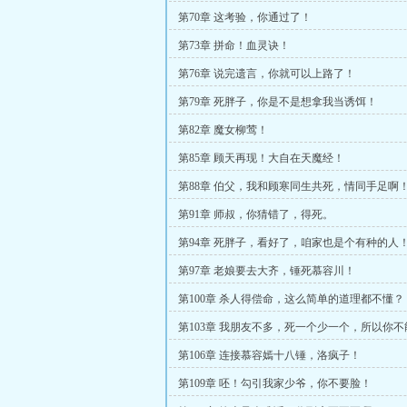
第70章 这考验，你通过了！
第73章 拼命！血灵诀！
第76章 说完遗言，你就可以上路了！
第79章 死胖子，你是不是想拿我当诱饵！
第82章 魔女柳莺！
第85章 顾天再现！大自在天魔经！
第88章 伯父，我和顾寒同生共死，情同手足啊
第91章 师叔，你猜错了，得死。
第94章 死胖子，看好了，咱家也是个有种的人
第97章 老娘要去大齐，锤死慕容川！
第100章 杀人得偿命，这么简单的道理都不懂？
第103章 我朋友不多，死一个少一个，所以你
第106章 连接慕容嫣十八锤，洛疯子！
第109章 呸！勾引我家少爷，你不要脸！