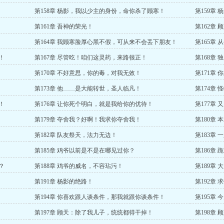
第158章 杨影，我以少主的身份，命你杀了顾寒！
第159章 
第161章 吾神的荣光！
第162章
第164章 我顾寒脸厚心黑不假，可从来不会丢下朋友！
第165章
！
第167章 尽管吃！咱们这灵药，来路很正！
第168章
第170章 不好意思，你的毒，对我无效！
第171章
第173章 他……是大能转世，圣人临凡！
第174章
！
第176章 让你死个明白，就是我给你的优待！
第177章
第179章 夺舍我？好啊！我求你夺舍我！
第180章
第182章 队友祭天，法力无边！
第183章
第185章 鸡爷以前是不是在哪见过你？
第186章
？
第188章 鸡爷的威名，不容玷污！
第189章
第191章 杨影的绝路！
第192章
第194章 你喜欢跟人谈条件，那我就跟你谈条件！
第195章
第197章 顾天：除了我儿子，统统都得干掉！
第198章