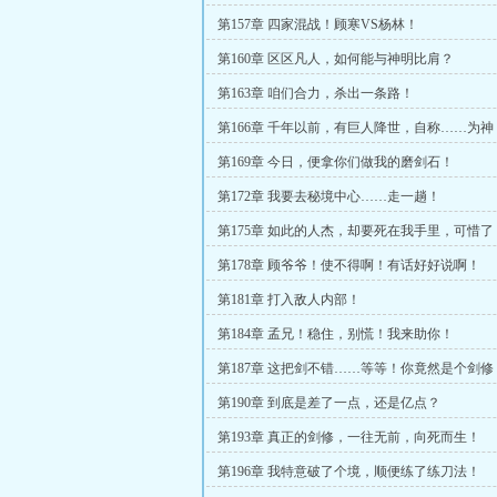
第157章 四家混战！顾寒VS杨林！
第160章 区区凡人，如何能与神明比肩？
第163章 咱们合力，杀出一条路！
第166章 千年以前，有巨人降世，自称……为神
第169章 今日，便拿你们做我的磨剑石！
第172章 我要去秘境中心……走一趟！
第175章 如此的人杰，却要死在我手里，可惜了
第178章 顾爷爷！使不得啊！有话好好说啊！
第181章 打入敌人内部！
第184章 孟兄！稳住，别慌！我来助你！
第187章 这把剑不错……等等！你竟然是个剑修
第190章 到底是差了一点，还是亿点？
第193章 真正的剑修，一往无前，向死而生！
第196章 我特意破了个境，顺便练了练刀法！