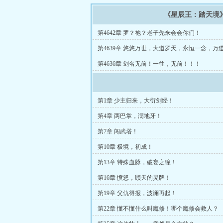
《星辰王：踏天境
第4642章 罗？祂？老子先来会会你们！
第4639章 悠悠万世，大道罗天，永恒一念，万
第4636章 剑名无前！一往，无前！！！
第1章 少主归来，大衍剑经！
第4章 两巴掌，满地牙！
第7章 闯武塔！
第10章 极境，初成！
第13章 特殊血脉，破妄之瞳！
第16章 愤怒，顾天的灵牌！
第19章 父仇得报，波澜再起！
第22章 懂不懂什么叫魔修！哪个魔修会救人？