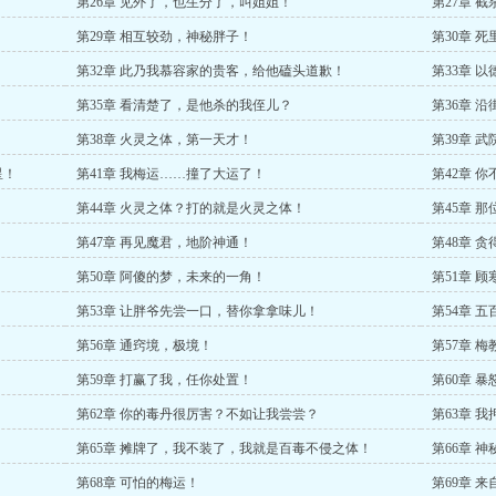
第26章 见外了，也生分了，叫姐姐！
第27章 
第29章 相互较劲，神秘胖子！
第30章 
！
第32章 此乃我慕容家的贵客，给他磕头道歉！
第33章 
第35章 看清楚了，是他杀的我侄儿？
第36章 
第38章 火灵之体，第一天才！
第39章 
星！
第41章 我梅运……撞了大运了！
第42章 
第44章 火灵之体？打的就是火灵之体！
第45章 
第47章 再见魔君，地阶神通！
第48章 
第50章 阿傻的梦，未来的一角！
第51章 
第53章 让胖爷先尝一口，替你拿拿味儿！
第54章 
第56章 通窍境，极境！
第57章 
第59章 打赢了我，任你处置！
第60章 
第62章 你的毒丹很厉害？不如让我尝尝？
第63章 
第65章 摊牌了，我不装了，我就是百毒不侵之体！
第66章 
？
第68章 可怕的梅运！
第69章 