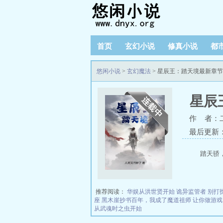
首页
玄幻小说
修真小说
都
悠闲小说
>
玄幻魔法
> 星辰王：踏天境最新章
星辰
作 者：
最后更新：20
踏天骄
推荐阅读：
华娱从洪世贤开始
诡异监管者
别打
座
黑木崖抄书百年，我成了魔道祖师
让你做游戏
从武魂时之虫开始