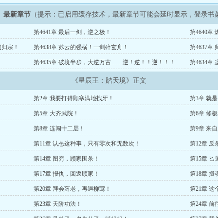
》最新章节
（提示：已启用缓存技术，最新章节可能会延时显示，登录书
第4641章 最后一剑，逆之极！
第4640
道归宗！
第4638章 苏云的强横！一剑碎玄舟！
第4637
第4635章 破境半步，大逆万古……逆！逆！！逆！！！
第4634
《星辰王：踏天境》正文
第2章 我要打得顾寒满地找牙！
第3章 就
第5章 大齐武院！
第6章 修
第8章 连闯十二层！
第9章 来
第11章 认怂这种事，只有零次和无数次！
第12章 反
第14章 图穷，顾家围杀！
第15章 
第17章 报仇，回返顾家！
第18章 
第20章 拜会薛老，再遇柳莺！
第21章 
第23章 天阶功法！
第24章 