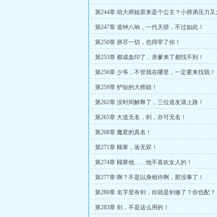
第244章 咱大师姐原来是个公主？小师弟压力
第247章 道钟八响，一代天骄，不过如此！
第250章 拼尽一切，也得宰了你！
第253章 都成血印了，亲爹来了都找不到！
第256章 少爷，不管我在哪里，一定要来找我！
第259章 护短的大师姐！
第262章 没时间解释了，三位道友请上路！
第265章 大道无名，剑，亦可无名！
第268章 魔君的真名！
第271章 顾寒，洛无双！
第274章 顾寒他……他不喜欢女人的！
第277章 啊？不是以身相许啊，那没事了！
第280章 名字里有剑，你就是剑修了？你也配？
第283章 剑，不是这么用的！