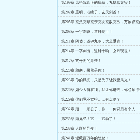
第199章 凤梧院真正的底蕴，九螭盘龙玺！
第202章 重明，老瞎子，玄天剑首！
第205章 克父克母克亲克友克敌克己，万物皆
第208章 一字剑诀，道钟现世！
第211章 阿傻：道钟九响，大道垂青！
第214章 一字剑出，道钟十响，玄丹现世！
第217章 玄丹阁的异变！
第220章 顾寒，果然是你！
第223章 你的风光，只是为了让我更风光！
第226章 如今大势在我，我让你进去，你必须
第229章 你们觉不觉得……有点冷？
第232章 顾……顾公子，你……你背后有个人…
第235章 顾兄弟！它……它动了！
第238章 人影的异变！
第241章 埋藏百万年的隐秘！