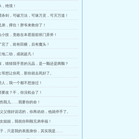
围杀，绝境！
所谓杀剑，可破万法，可诛万灵，可灭万道！
顾兄弟，撑住！胖爷来救你了！
雕虫小技，竟敢在本君面前班门弄斧！
完了完了，前有田横，后有魔头！
历天地二劫，成就超凡！
师叔，猜猜我手里的元晶，是一颗还是两颗？
你大哥想让你死，那你就去死好了。
这些人，我一个都不想放过！
知错要改？不，你没机会了！
 敢伤我儿……我要你的命！
 我义父很好说话的，你再劝劝，他就停手了。
 魔女姐姐，我祝你和顾兄弟幸福！
 厨子，只是我的表面身份，其实我是……