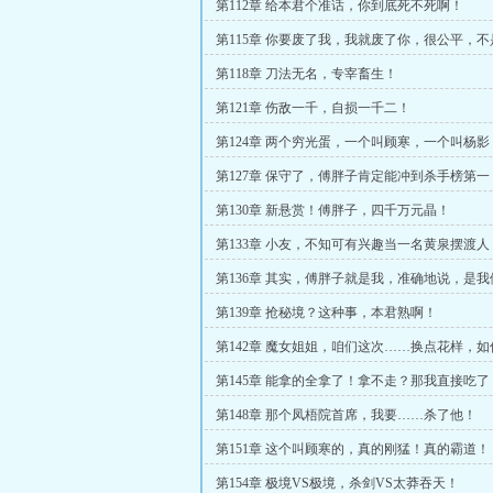
第112章 给本君个准话，你到底死不死啊！
第115章 你要废了我，我就废了你，很公平，
第118章 刀法无名，专宰畜生！
第121章 伤敌一千，自损一千二！
第124章 两个穷光蛋，一个叫顾寒，一个叫杨影
第127章 保守了，傅胖子肯定能冲到杀手榜第一
第130章 新悬赏！傅胖子，四千万元晶！
第133章 小友，不知可有兴趣当一名黄泉摆渡人
第136章 其实，傅胖子就是我，准确地说，是
第139章 抢秘境？这种事，本君熟啊！
第142章 魔女姐姐，咱们这次……换点花样，如
第145章 能拿的全拿了！拿不走？那我直接吃了
第148章 那个凤梧院首席，我要……杀了他！
第151章 这个叫顾寒的，真的刚猛！真的霸道！
第154章 极境VS极境，杀剑VS太莽吞天！