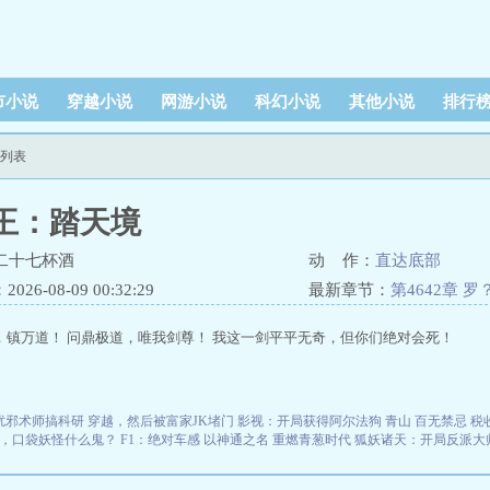
市小说
穿越小说
网游小说
科幻小说
其他小说
排行
节列表
王：踏天境
二十七杯酒
动 作：
直达底部
26-08-09 00:32:29
最新章节：
第4642章
，镇万道！ 问鼎极道，唯我剑尊！ 我这一剑平平无奇，但你们绝对会死！
扰邪术师搞科研
穿越，然后被富家JK堵门
影视：开局获得阿尔法狗
青山
百无禁忌
税
，口袋妖怪什么鬼？
F1：绝对车感
以神通之名
重燃青葱时代
狐妖诸天：开局反派大