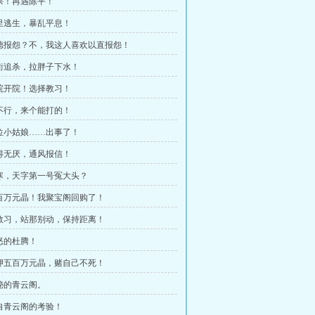
截杀！再遇陈平！
死里逃生，暴乱平息！
以德报怨？不，我这人喜欢以直报怨！
沿街追杀，拉胖子下水！
武院开院！选择教习！
你不行，来个能打的！
那位小姑娘……出事了！
贪得无厌，通风报信！
顾寒，天字第一号冤大头？
五百万元晶！我聚宝阁回购了！
梅教习，站那别动，保持距离！
暴怒的杜腾！
我押五百万元晶，赌自己不死！
神秘的青云阁。
来自青云阁的考验！