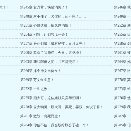
又大了！
第245章 玄丹营，快要消失了！
第246章
第248章 对不住了，欠你的，还不完了……
第249章 
第251章 心愿达成，执念终消散！
第252章
第254章 别急，让剑气飞一会！
第255章
第257章 身化剑魔！魔君秘技，日月无光！
第258章
第260章 欺负了我师弟，今日，灭圣地！
第261章
第263章 我和阿傻之间，并不是交易！
第264章
第266章 抓个神女当侍女！
第267章
第269章 万丈红尘意！
第270章 
第272章 一生之敌！
第273章
第275章 顾大哥，这位姐姐只卖琴艺啊！
第276章
第278章 云大狗腿：顾大哥，弄死，弄残，你说了算！
第279章
第281章 激战！向死而生！
第282章
第284章 你信不信，我当场给顾公子磕一个！
第285章