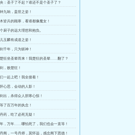
 左央：圣子了不起？谁还不是个圣子了？
 道钟九响，盖世之姿！
 草木皆兵的顾寒，看谁都像魔女！
 一个厨子的远大理想和抱负。
 我儿玉麟有成道之姿！
 养剑千年，只为斩神！
 我楚狂坐圣辇而来！我楚狂的圣辇……翻了？
 一剑，败楚狂！
 你们一起上吧！我全接着！
 各怀心思，会动的人影！
 一剑出，杀得众人胆寒心惊！
 苦等了百万年的执念！
 这丹药，吃了必死无疑！
 千年，万年……哪怕死了，我们也会一直等！
 玄丹阁，一号丹师，莫怀远，感念阁下恩德！