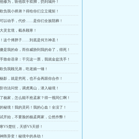
 废他修为，斩他双手双脚，扔到城外！
 敢欺负我小师弟？得给你们立立规矩！
 你可以动手，代价……是你们全族陪葬！
 五大灵玄境，截杀顾寒！
 嘶！这个傅胖子……到底是何方神圣！
 阿傻是我的命，而你威胁到我的命了，得死！
 杀手致命语录：干完这一票，我就金盆洗手！
 敢欺负我顾兄弟，吃老娘一锤！
 我杨影，就是穷死，也不会再跟你合作！
 天阶功法问世，调虎离山，潜入秘境！
 抢了杨家，怎么能不抢孟家？得一视同仁啊！
 我的秘境！我的灵药！我的心血！全没了！
 比试开始，不要脸的杨孟两家，公然作弊！
 顾寒VS楚狂，天骄VS天骄！
 诛神阵异变！秘境中的杀劫！