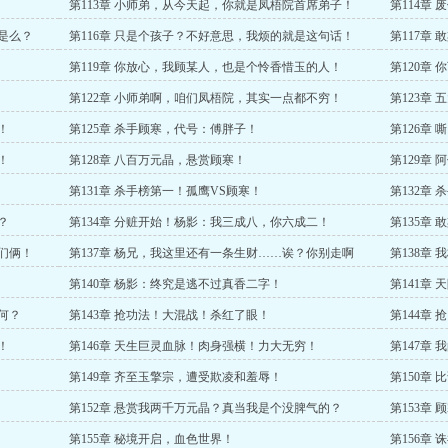
第113章 小师弟，从今天起，你就是凤梧院首席弟子！
第114章
不是么？
第116章 只是个孩子？不好意思，我烦的就是这句话！
第117章
第119章 你放心，我顾某人，也是个怜香惜玉的人！
第120章
第122章 小师弟啊，咱们凤梧院，其实一点都不穷！
第123章
！
第125章 杀手顾寒，代号：傅胖子！
第126章
！
第128章 八百万元晶，悬赏顾寒！
第129章
第131章 杀手榜第一！孤鹰VS顾寒！
第132章
？
第134章 分赃开始！杨影：我三成八，你六成二！
第135章
我们俩！
第137章 杨兄，我这里还有一条生财……诶？你别走啊
第138章
第140章 杨影：终究是逃不过真香二字！
第141章
何？
第143章 抢功法！大混战！杀红了眼！
第144章
！
第146章 天生巨灵血脉！肉身强横！力大无穷！
第147章
第149章 齐至玉擎宗，遭受欺凌和羞辱！
第150章
第152章 悬赏我两千万元晶？真当我是个没脾气的？
第153章
第155章 秘境开启，血色世界！
第156章