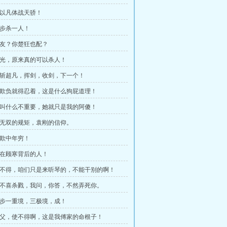
 我以凡体战天骄！
一步杀一人！
 朋友？你楚狂也配？
 目光，原来真的可以杀人！
 剑斩超凡，挥剑，收剑，下一个！
 被欺负就得忍着，这是什么狗屁道理！
 她叫什么不重要，她就只是我的阿傻！
 洛无双的规矩，袁刚的信仰。
莫欺中年穷！
 站在顾寒背后的人！
 使不得，咱们只是来听琴的，不能干别的啊！
 我不喜杀戮，我问，你答，不然弄死你。
 一步一重境，三极境，成！
 伯父，使不得啊，这是我傅家的命根子！