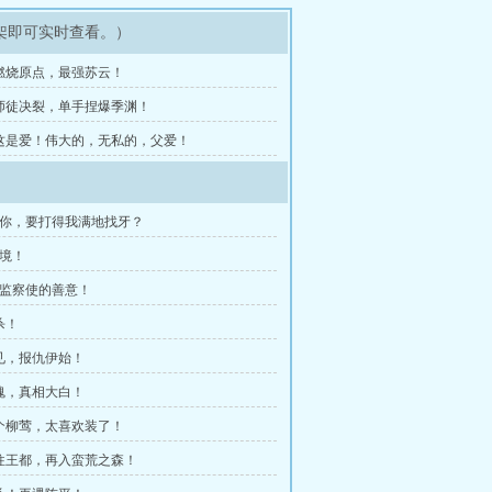
架即可实时查看。）
章 燃烧原点，最强苏云！
章 师徒决裂，单手捏爆季渊！
章 这是爱！伟大的，无私的，父爱！
是你，要打得我满地找牙？
极境！
自监察使的善意！
杀！
匕见，报仇伊始！
摄魂，真相大白！
这个柳莺，太喜欢装了！
前往王都，再入蛮荒之森！