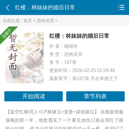
红楼：林妹妹的婚后日常
当前位置 :
首页
>
恐怖灵异
>
连载中
红楼：林妹妹的婚后日常
作 者：
顾锦年
类 型：
恐怖灵异
章 节：197章
更新时间：2026-02-25 01:26:48
最新章节：
第197章 尽在掌握之下
开始阅读
章节列表
【架空红楼同人+CP林黛玉+宠妻+谋朝篡位】 在顾宴朝最
落魄的那一年，他曾遇见了一个看见他伤口就会哭红了眼
的小姑娘。 他与小姑娘只短短相处过一天一夜，他却记了