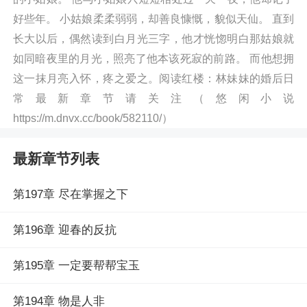
好些年。 小姑娘柔柔弱弱，却善良慷慨，貌似天仙。 直到
长大以后，偶然读到白月光三字，他才恍惚明白那姑娘就
如同暗夜里的月光，照亮了他本该死寂的前路。 而他想拥
这一抹月亮入怀，疼之爱之。阅读红楼：林妹妹的婚后日
常最新章节请关注（悠闲小说
https://m.dnvx.cc/book/582110/）
最新章节列表
第197章 尽在掌握之下
第196章 迎春的反抗
第195章 一定要帮帮宝玉
第194章 物是人非