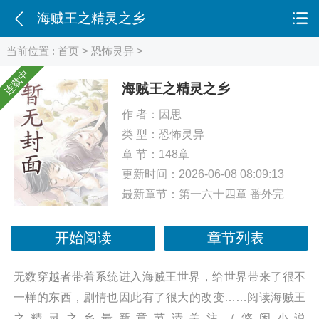
海贼王之精灵之乡
当前位置 :
首页
>
恐怖灵异
>
连载中
海贼王之精灵之乡
作 者：
因思
类 型：
恐怖灵异
章 节：148章
更新时间：2026-06-08 08:09:13
最新章节：
第一六十四章 番外完
开始阅读
章节列表
无数穿越者带着系统进入海贼王世界，给世界带来了很不
一样的东西，剧情也因此有了很大的改变……阅读海贼王
之精灵之乡最新章节请关注（悠闲小说