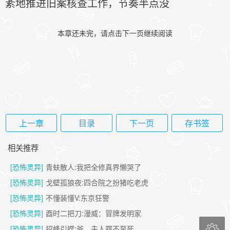
紊地推进旧案核查工作，节奏半点没
本章还未完，请点击下一页继续阅读
上一章
目录
下一页
存书签
相关推荐
[恐怖灵异]
青蚨散人:我把全修真界懒哭了
[恐怖灵异]
戈壁孤狼夜:四合院之扮猪吃老虎
[恐怖灵异]
不懂装懂V:东京狂警
[恐怖灵异]
酉时二把刀:漫威：冒牌发明家

[恐怖灵异]
招蜂引蝶:爷，夫人罪不至死