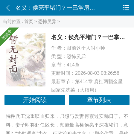
名义：侯亮平堵门？一巴掌扇飞！
当前位置 :
首页
>
恐怖灵异
>
连载中
名义：侯亮平堵门？一巴掌扇飞！
作 者：
眼前这个人叫小帅
类 型：
恐怖灵异
章 节：414章
更新时间：2026-08-03 03:26:58
最新章节：
第414章 肩扛两颗金星，
回家先洗菜（大结局）
开始阅读
章节列表
特种兵王沈重喋血归来，只想与爱妻何霞过安稳日子。不
料，妻子即将赴任区长，却遭最高检侯亮平深夜堵门，意
图以“协助调查”为名，行政治狙击之实！ “那个位置，是你