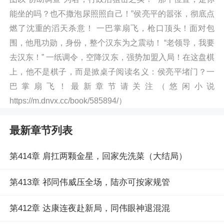
能坐的吗？也不撒泡尿照照自己！”侯亮平的嚣张，彻底点
燃了沈重的滔天杀意！ 一巴掌扇飞，枪口顶头！面对包
围，他甩功勋，身份，整个汉东为之震动！ “老领导，我要
去汉东！” 一纸调令，空降汉东，强势加盟入局！在这盘棋
上，他不是棋子，而是掀桌子阅读名义：侯亮平堵门？一
巴掌扇飞！最新章节请关注（悠闲小说
https://m.dnvx.cc/book/585894/）
最新章节列表
第414章 肩扛两颗金星，回家先洗菜（大结局）
第413章 祁同伟威压全场，陆亦可按家规管
第412章 达康连夜赴新局，同伟眼神退混混