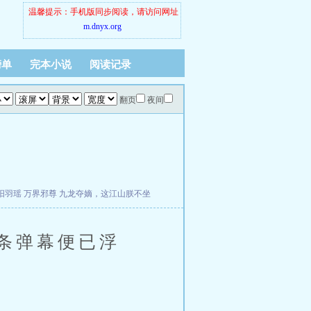
温馨提示：手机版同步阅读，请访问网址
m.dnyx.org
榜单
完本小说
阅读记录
翻页
夜间
阳羽瑶
万界邪尊
九龙夺嫡，这江山朕不坐
条弹幕便已浮