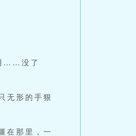
明……没了
只无形的手狠
僵在那里，一