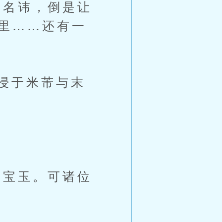
的名讳，倒是让
这里……还有一
浸于米芾与末
贾宝玉。可诸位