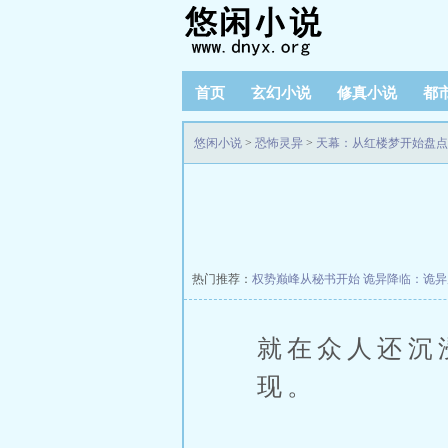
首页
玄幻小说
修真小说
都
悠闲小说
>
恐怖灵异
>
天幕：从红楼梦开始盘点
热门推荐：
权势巅峰从秘书开始
诡异降临：诡异
就在众人还沉
现。