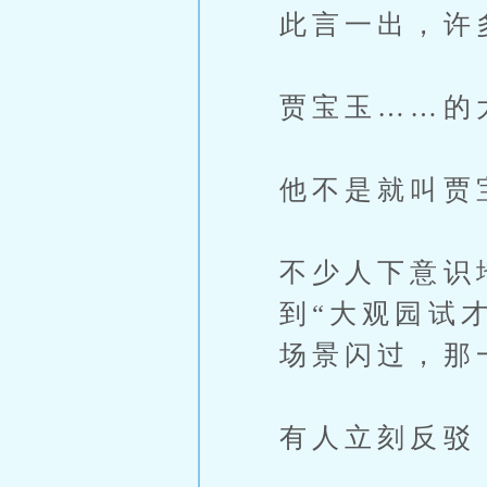
此言一出，许
贾宝玉……的
他不是就叫贾
不少人下意识
到“大观园试
场景闪过，那
有人立刻反驳