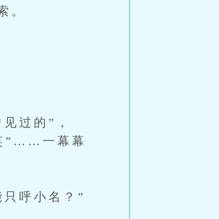
索。
见过的”，
笑”……一幕幕
能只呼小名？”