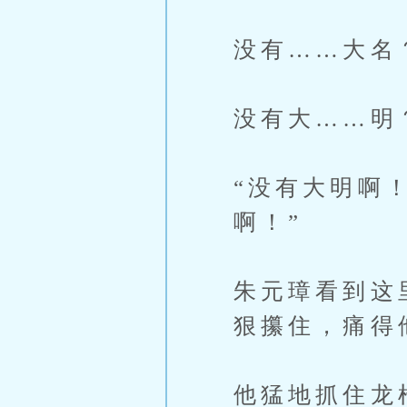
没有……大名
没有大……明
“没有大明啊
啊！”
朱元璋看到这
狠攥住，痛得
他猛地抓住龙