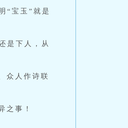
明“宝玉”就是
辈还是下人，从
、众人作诗联
异之事！