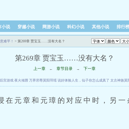
市小说
穿越小说
网游小说
科幻小说
其他小说
排行
意难平！
> 第269章 贾宝玉……没有大名？
第269章 贾宝玉……没有大名？
上一章
章节目录
下一章
←
→
后宫游戏
夜火倾唇
万界邪尊莫阳羽瑶
说好体验人生，仙子你怎么成真了
太古神族莫
浸在元章和元璋的对应中时，另一