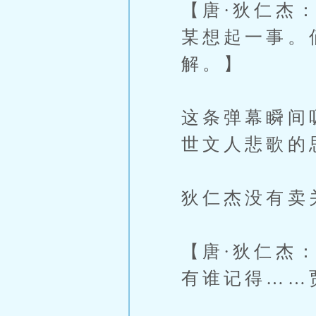
【唐·狄仁杰
某想起一事。
解。】
这条弹幕瞬间
世文人悲歌的
狄仁杰没有卖
【唐·狄仁杰
有谁记得……