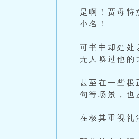
是啊！贾母特
小名！
可书中却处处
无人唤过他的
甚至在一些极
句等场景，也
在极其重视礼