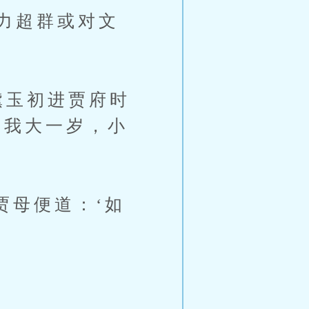
力超群或对文
黛玉初进贾府时
比我大一岁，小
贾母便道：‘如