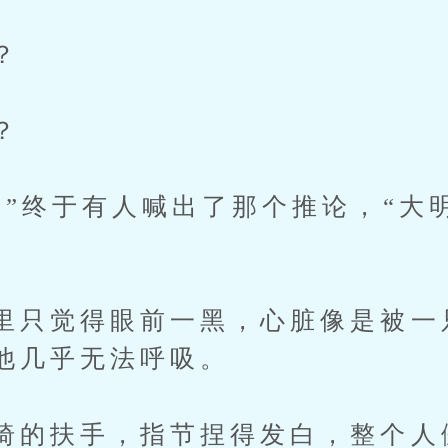
？
？
！”终于有人喊出了那个推论，“大
里只觉得眼前一黑，心脏像是被一
他几乎无法呼吸。
椅的扶手，指节捏得发白，整个人