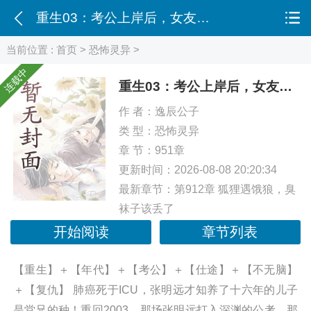
重生03：考公上岸后，女友慌了
当前位置 :
首页
>
恐怖灵异
>
连载中
重生03：考公上岸后，女友慌了
作 者：
逸辰公子
类 型：
恐怖灵异
章 节：951章
更新时间：2026-08-08 20:20:34
最新章节：
第912章 狐狸遇饿狼，臭
袜子该丢了
开始阅读
章节列表
【重生】＋【年代】＋【考公】＋【仕途】＋【不无脑】
＋【复仇】 肺癌死于ICU，张明远才知养了十六年的儿子
是堂兄的种！重回2003，那场张明远打入深渊的公考，那